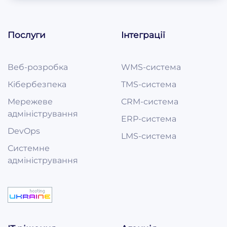
Послуги
Інтеграції
Веб-розробка
WMS-система
Кібербезпека
TMS-система
Мережеве
CRM-система
адміністрування
ERP-система
DevOps
LMS-система
Системне
адміністрування