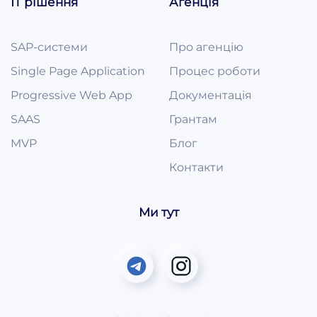
ІТ рішення
Агенція
SAP-системи
Про агенцію
Single Page Application
Процес роботи
Progressive Web App
Документація
SAAS
Грантам
MVP
Блог
Контакти
Ми тут