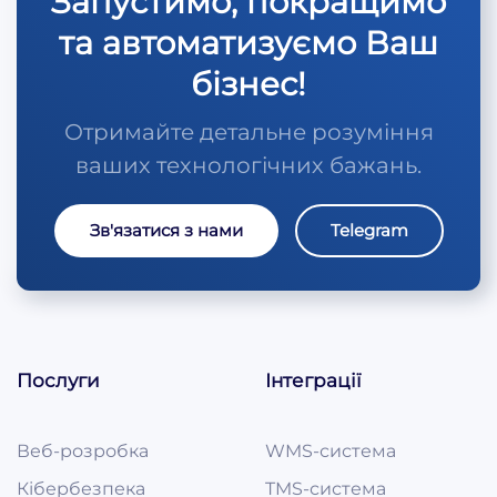
Запустимо, покращимо
та автоматизуємо Ваш
бізнес!
Отримайте детальне розуміння
ваших технологічних бажань.
Зв'язатися з нами
Telegram
Послуги
Інтеграції
Веб-розробка
WMS-система
Кібербезпека
TMS-система