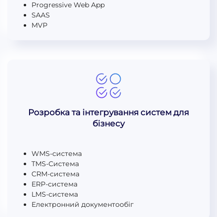
Progressive Web App
SAAS
MVP
Розробка та інтегрування систем для
бізнесу
WMS-система
TMS-Система
CRM-система
ERP-система
LMS-система
Електронний документообіг