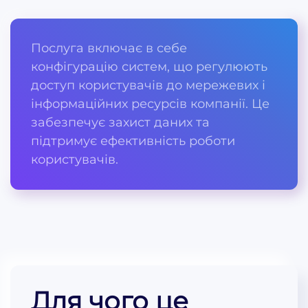
Послуга включає в себе
конфігурацію систем, що регулюють
доступ користувачів до мережевих і
інформаційних ресурсів компанії. Це
забезпечує захист даних та
підтримує ефективність роботи
користувачів.
Для чого це