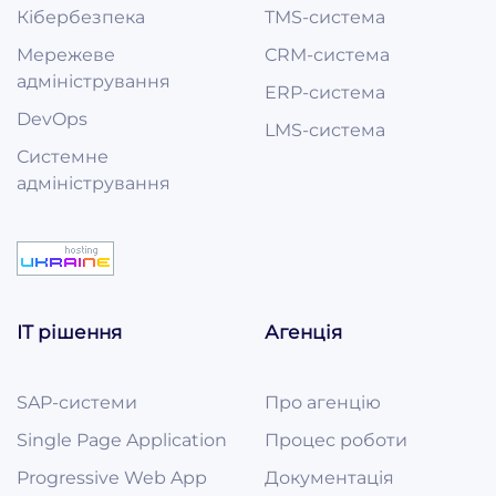
Кібербезпека
TMS-система
Мережеве
CRM-система
адміністрування
ERP-система
DevOps
LMS-система
Системне
адміністрування
ІТ рішення
Агенція
SAP-системи
Про агенцію
Single Page Application
Процес роботи
Progressive Web App
Документація